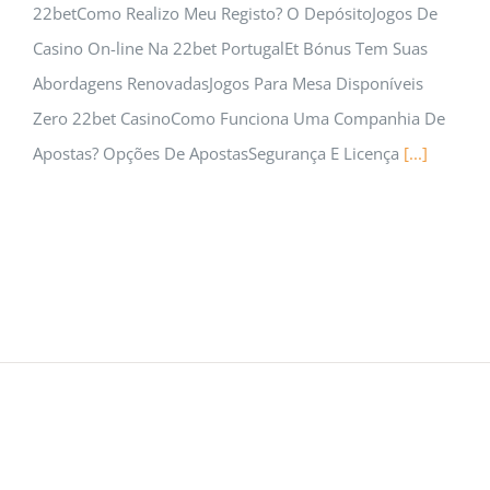
22betComo Realizo Meu Registo? O DepósitoJogos De
Casino On-line Na 22bet PortugalEt Bónus Tem Suas
Abordagens RenovadasJogos Para Mesa Disponíveis
Zero 22bet CasinoComo Funciona Uma Companhia De
Apostas? Opções De ApostasSegurança E Licença
[...]