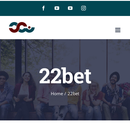
Skip
Facebook
YouTube
YouTube
Instagram
to
content
22bet
Home
22bet