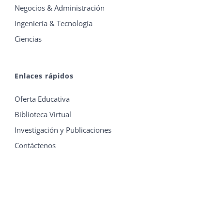
Negocios & Administración
Ingeniería & Tecnología
Ciencias
Enlaces rápidos
Oferta Educativa
Biblioteca Virtual
Investigación y Publicaciones
Contáctenos