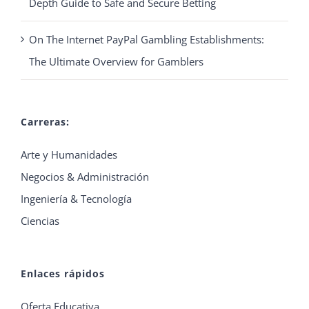
Depth Guide to Safe and Secure Betting
On The Internet PayPal Gambling Establishments:
The Ultimate Overview for Gamblers
Carreras:
Arte y Humanidades
Negocios & Administración
Ingeniería & Tecnología
Ciencias
Enlaces rápidos
Oferta Educativa