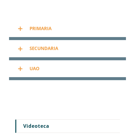
PRIMARIA
SECUNDARIA
UAO
Videoteca