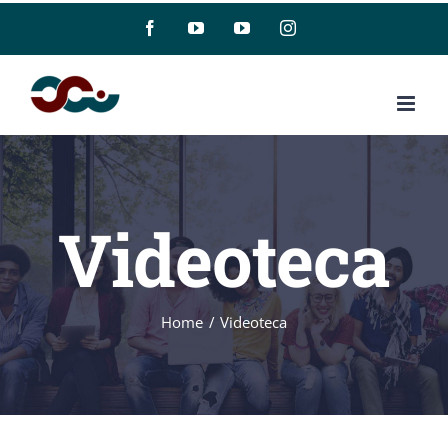
Skip
Facebook
YouTube
YouTube
Instagram
to
content
Videoteca
Home
Videoteca