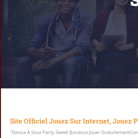
Site Officiel Jouez Sur Internet, Jouez 
"Device À Sous Fairly Sweet Bonanza Jouer GratuitementCon