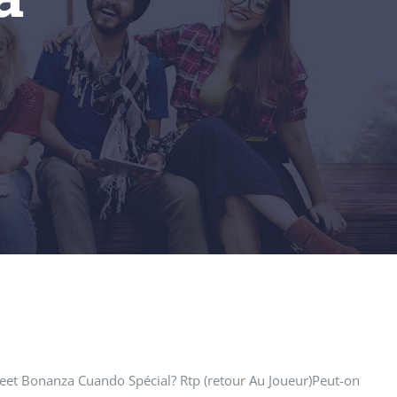
eet Bonanza Cuando Spécial? Rtp (retour Au Joueur)Peut-on